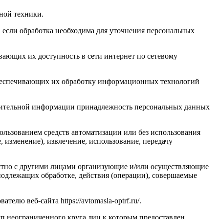
ной техники.
 если обработка необходима для уточнения персональных
вающих их доступность в сети интернет по сетевому
обеспечивающих их обработку информационных технологий
олнительной информации принадлежность персональных данных
ользованием средств автоматизации или без использования
, изменение), извлечение, использование, передачу
естно с другими лицами организующие и/или осуществляющие
подлежащих обработке, действия (операции), совершаемые
ю веб-сайта https://avtomasla-optrf.ru/.
п неограниченного круга лиц к которым предоставлен