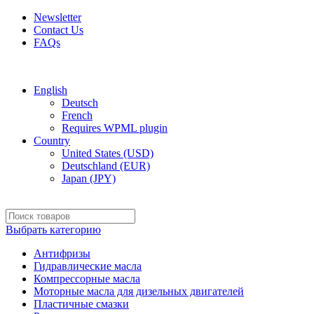
Newsletter
Contact Us
FAQs
Free shipping for all orders of $150
English
Deutsch
French
Requires WPML plugin
Country
United States (USD)
Deutschland (EUR)
Japan (JPY)
Выбрать категорию
Антифризы
Гидравлические масла
Компрессорные масла
Моторные масла для дизельных двигателей
Пластичные смазки