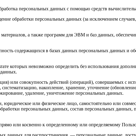
бработка персональных данных с помощью средств вычислитель
ение обработки персональных данных (за исключением случаев,
материалов, а также программ для ЭВМ и баз данных, обеспечи
пность содержащихся в базах данных персональных данных и 
льтате которых невозможно определить без использования доп
 данных.
ция) или совокупность действий (операций), совершаемых с исп
, систематизацию, накопление, хранение, уточнение (обновление
локирование, удаление, уничтожение персональных данных.
н, юридическое или физическое лицо, самостоятельно или совм
обработки персональных данных, состав персональных данных, 
мо или косвенно к определенному или определяемому Пользовател
ых данных для распространения, — персональные данные, досту