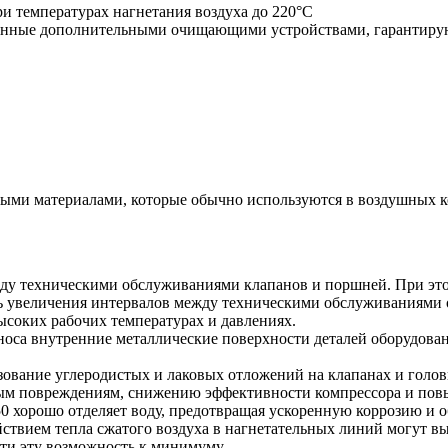
температурах нагнетания воздуха до 220°C
ванные дополнительными очищающими устройствами, гарантиру
ьными материалами, которые обычно используются в воздушных к
между техническими обслуживаниями клапанов и поршней. При эт
ь увеличения интервалов между техническими обслуживаниями 
ысоких рабочих температурах и давлениях.
 износа внутренние металлические поверхности деталей оборудо
разование углеродистых и лаковых отложений на клапанах и голо
зным повреждениям, снижению эффективности компрессора и п
150 хорошо отделяет воду, предотвращая ускоренную коррозию и о
ствием тепла сжатого воздуха в нагнетательных линий могут вы
ести эту возможность к минимуму.