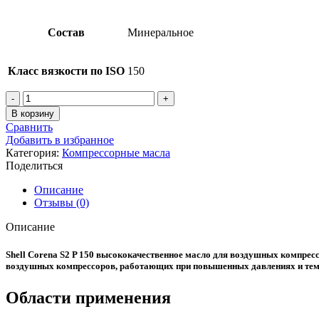
Состав
Минеральное
Класс вязкости по ISO
150
Количество
товара
В корзину
Shell
Сравнить
Corena
Добавить в избранное
S2
Категория:
Компрессорные масла
P
Поделиться
150
20
Описание
L
Отзывы (0)
Описание
Shell Corena S2 P 150 высококачественное масло для воздушных компре
воздушных компрессоров, работающих при повышенных давлениях и темп
Области применения