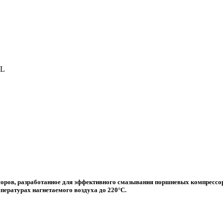
 L
ссоров, разработанное для эффективного смазывания поршневых компресс
ературах нагнетаемого воздуха до 220°C.