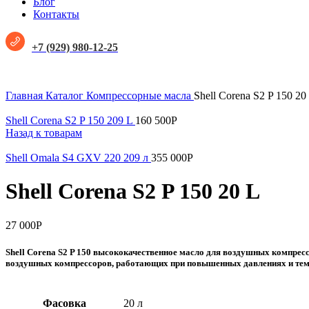
Блог
Контакты
+7 (929) 980-12-25
Увеличить
Главная
Каталог
Компрессорные масла
Shell Corena S2 P 150 20
Shell Corena S2 P 150 209 L
160 500
Р
Назад к товарам
Shell Omala S4 GXV 220 209 л
355 000
Р
Shell Corena S2 P 150 20 L
27 000
Р
Shell Corena S2 P 150 высококачественное масло для воздушных компре
воздушных компрессоров, работающих при повышенных давлениях и темп
Фасовка
20 л