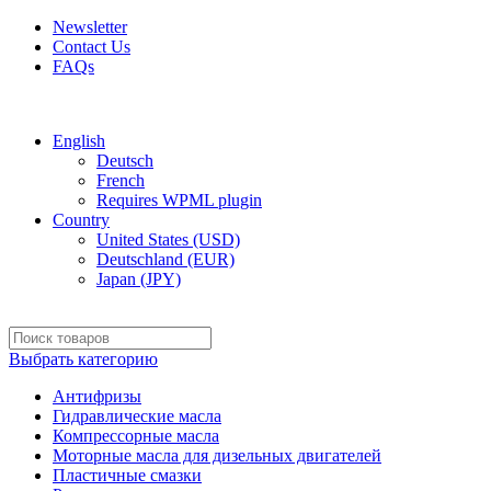
Newsletter
Contact Us
FAQs
Free shipping for all orders of $150
English
Deutsch
French
Requires WPML plugin
Country
United States (USD)
Deutschland (EUR)
Japan (JPY)
Выбрать категорию
Антифризы
Гидравлические масла
Компрессорные масла
Моторные масла для дизельных двигателей
Пластичные смазки