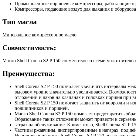
Промышленные поршневые компрессоры, работающие при 
Компрессоры, подающие воздух для дыхания и оборудо
Тип масла
Минеральное компрессорное масло
Совместимость:
Масло Shell Corena S2 P 150 совместимо со всеми уплотнител
Преимущества:
Shell Corena S2 P 150 позволяет увеличить интервалы 
высоком уровне значительно увеличивается. Возможност
отложений и лаков на клапанах и головках поршня при в
Shell Corena S2 P 150 помогает защитить от коррозии и
подшипников и поршней.
Масло Shell Corena S2 P 150 помогает предотвратить об
Образование таких отложений может привести к серье
затрат на обслуживание. Кроме этого, Shell Corena S2 P 
Частицы ржавчины, диспергированные в нагарах, под дей
Использование масла Shell Corena S2 P 150 позволяет св